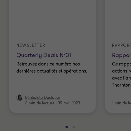
NEWSLETTER
RAPPOR
Quarterly Deals N°31
Rappor
Retrouvez dans ce numéro nos
Ce rappor
dernières actualités et opérations.
actions r
avec l’a
Thornton
Bénédicte Ducloyer
|
3 min de lecture
|
09 mai 2023
1 min de l
Aller
Aller