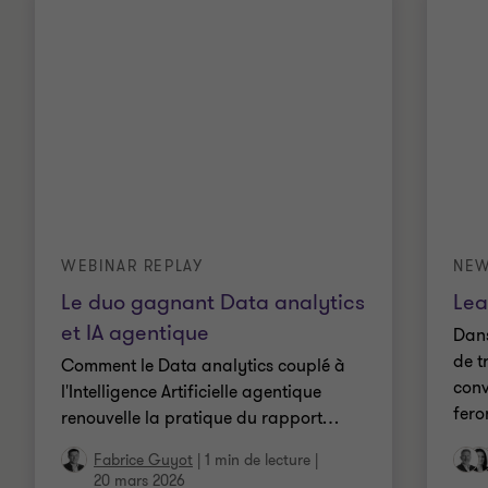
WEBINAR REPLAY
NEW
Le duo gagnant Data analytics
Lea
et IA agentique
Dans
de t
Comment le Data analytics couplé à
conv
l'Intelligence Artificielle agentique
fero
renouvelle la pratique du rapport
…
Fabrice Guyot
|
1 min de lecture
|
20 mars 2026