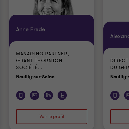
Anne Frede
Alexan
MANAGING PARTNER,
GRANT THORNTON
DIRECT
SOCIÉTÉ...
DU GE
Bureau
Neuilly-sur-Seine
Neuilly-
Voir le profil