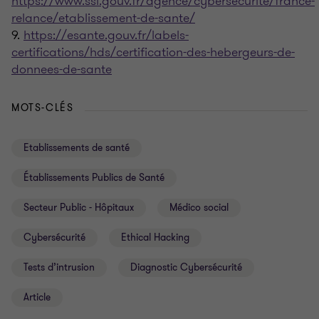
https://www.ssi.gouv.fr/agence/cybersecurite/france-
relance/etablissement-de-sante/
9.
https://esante.gouv.fr/labels-
certifications/hds/certification-des-hebergeurs-de-
donnees-de-sante
MOTS-CLÉS
Etablissements de santé
Établissements Publics de Santé
Secteur Public - Hôpitaux
Médico social
Cybersécurité
Ethical Hacking
Tests d’intrusion
Diagnostic Cybersécurité
Article