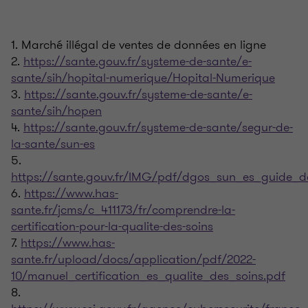
1. Marché illégal de ventes de données en ligne
2.
https://sante.gouv.fr/systeme-de-sante/e-
sante/sih/hopital-numerique/Hopital-Numerique
3.
https://sante.gouv.fr/systeme-de-sante/e-
sante/sih/hopen
4.
https://sante.gouv.fr/systeme-de-sante/segur-de-
la-sante/sun-es
5.
https://sante.gouv.fr/IMG/pdf/dgos_sun_es_guide_de
6.
https://www.has-
sante.fr/jcms/c_411173/fr/comprendre-la-
certification-pour-la-qualite-des-soins
7.
https://www.has-
sante.fr/upload/docs/application/pdf/2022-
10/manuel_certification_es_qualite_des_soins.pdf
8.