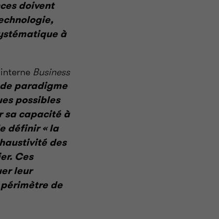
ces doivent
echnologie,
 systématique à
 interne
Business
t de paradigme
ues possibles
r sa capacité à
 définir « la
xhaustivité des
ier. Ces
er leur
e périmètre de