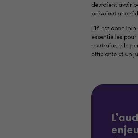
devraient avoir p
prévoient une ré
L’IA est donc loin
essentielles pour 
contraire, elle p
efficiente et un 
L’aud
enje