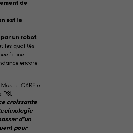
pement de
on est le
 par un robot
t les qualités
inée à une
tendance encore
u Master CARF et
e-PSL
ace croissante
 technologie
passer d’un
luent pour