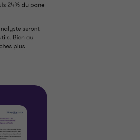
euls 24% du panel
’analyste seront
utils. Bien au
âches plus