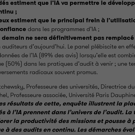
és estiment que l’IA va permettre le dévelop
ntinu ;
ux estiment que le principal frein à l’utilisati
dans les programmes d’IA ;
onfiance
e demain ne sera définitivement pas remplacé
 auditeurs d’aujourd’hui. Le panel plébiscite en effe
onnées de l’IA (89% des avis) lorsqu’elle est comb
ue (50%) dans les pratiques d’audit à venir ; une 
eversements radicaux souvent promus.
hewsky, Professeure des universités, Directrice d
hel, Professeure associée, Université Paris Dauphin
es résultats de cette, enquête illustrent la pl
iés à l’IA prennent dans l’univers de l’audit. La
rer la productivité des missions et pousse à 
e à des audits en continu. Les démarches évo