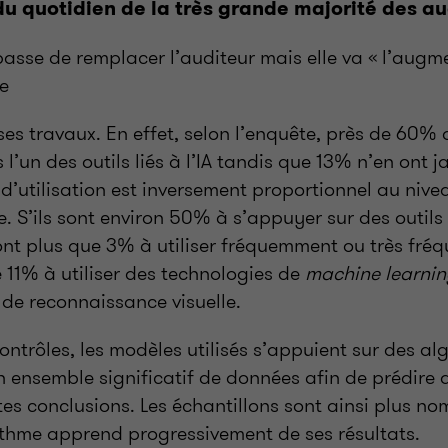
e du quotidien de la très grande majorité des a
 passe de remplacer l’auditeur mais elle va « l’augme
e
ses travaux. En effet, selon l’enquête, près de 60%
 l’un des outils liés à l’IA tandis que 13% n’en ont ja
x d’utilisation est inversement proportionnel au niv
. S’ils sont environ 50% à s’appuyer sur des outils
sont plus que 3% à utiliser fréquemment ou très fr
 11% à utiliser des technologies de
machine learni
s de reconnaissance visuelle.
ntrôles, les modèles utilisés s’appuient sur des al
n ensemble significatif de données afin de prédire d
tes conclusions. Les échantillons sont ainsi plus no
rithme apprend progressivement de ses résultats.