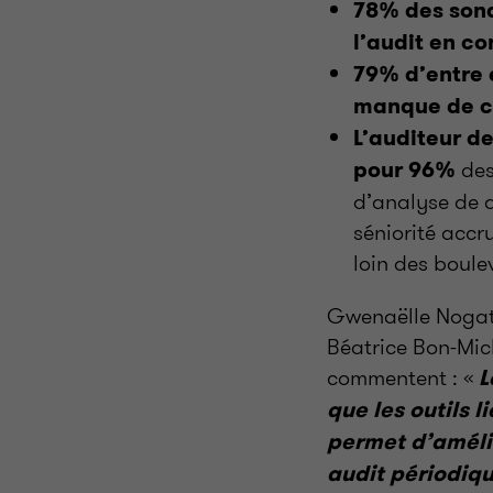
78% des sond
l’audit en co
79% d’entre e
manque de c
L’auditeur d
des
pour 96%
d’analyse de d
séniorité accr
loin des boul
Gwenaëlle Nogatc
Béatrice Bon-Mic
commentent : «
L
que les outils l
permet d’amélio
audit périodiqu