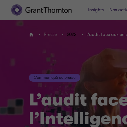
Insights
Nos acti
Presse
2022
L’audit face aux enjeu
ACCUEIL
Communiqué de presse
L’audit fac
l’Intelligen