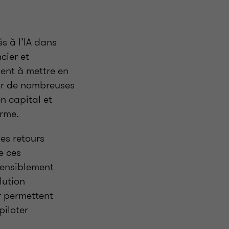
és à l’IA dans
cier et
ent à mettre en
tar de nombreuses
n capital et
erme.
des retours
e ces
 sensiblement
lution
r permettent
piloter