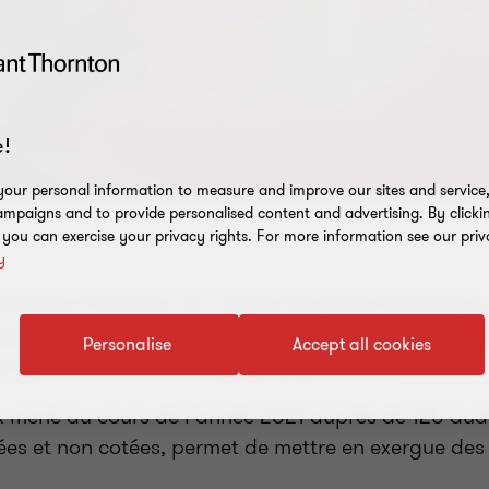
!
our personal information to measure and improve our sites and service, 
mpaigns and to provide personalised content and advertising. By clicki
, you can exercise your privacy rights. For more information see our priv
y
 Membre Fondateur du Cercle Dauphine Numérique, 
ité Paris-Dauphine - PSL, présentent une nouvelle e
Personalise
Accept all cookies
gence Artificielle dans les pratiques d’audit.
ux mené au cours de l’année 2021 auprès de 120 audi
ées et non cotées, permet de mettre en exergue des