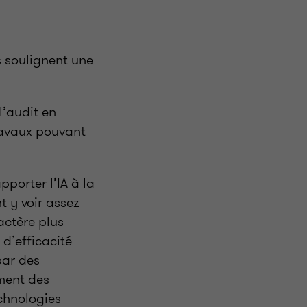
s soulignent une
l’audit en
travaux pouvant
porter l’IA à la
t y voir assez
actère plus
d’efficacité
par des
ment des
chnologies