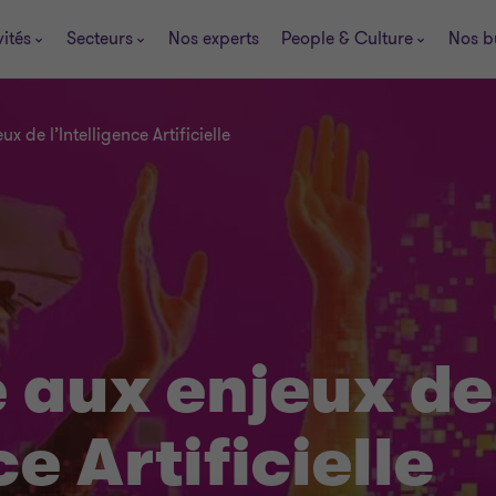
vités
Secteurs
Nos experts
People & Culture
Nos b
x de l’Intelligence Artificielle
e aux enjeux de
ce Artificielle