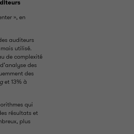
uditeurs
nter », en
 des auditeurs
mais utilisé.
eau de complexité
 d’analyse des
équemment des
ng
et 13% à
gorithmes qui
es résultats et
mbreux, plus