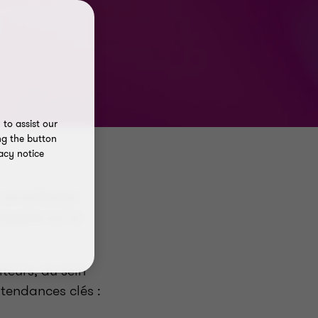
to assist our
ng the button
acy notice
et le Master
nquête sur la
teurs, au sein
 tendances clés :