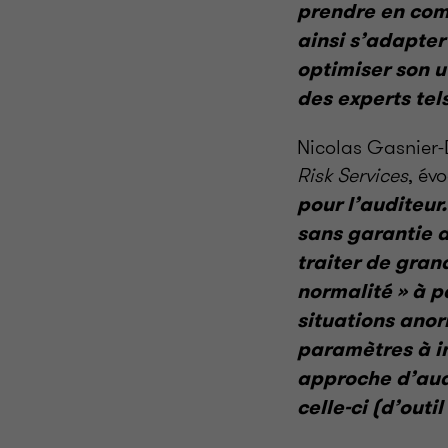
prendre en com
ainsi s’adapte
optimiser son u
des experts tel
Nicolas Gasnier-
Risk Services
, év
pour l’auditeur
sans garantie d
traiter de gran
normalité » à pa
situations anor
paramètres à in
approche d’audi
celle-ci (d’outi