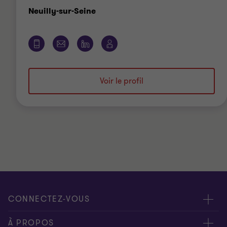
Bureau
Neuilly-sur-Seine
Voir le profil
CONNECTEZ-VOUS
Rencontrez nos experts
À PROPOS