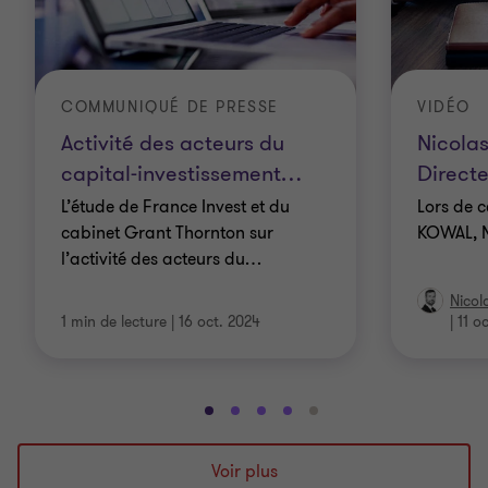
COMMUNIQUÉ DE PRESSE
VIDÉO
Activité des acteurs du
Nicolas
capital-investissement
…
Directe
L’étude de France Invest et du
Lors de 
cabinet Grant Thornton sur
KOWAL, Ni
l’activité des acteurs du
…
Nicola
1 min de lecture
|
16 oct. 2024
|
11 o
Aller
Aller
Aller
Aller
Aller
à
à
à
à
à
la
la
la
la
la
Voir plus