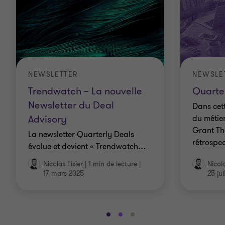
NEWSLETTER
NEWSLE
Trendwatch – La nouvelle
Quarte
Newsletter du Deal
Dans cett
Advisory
du métie
Grant Th
La newsletter Quarterly Deals
rétrospec
évolue et devient « Trendwatch
…
Nicolas Tixier
|
1 min de lecture
|
Nicola
17 mars 2025
25 jui
Aller
Aller
Aller