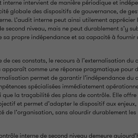
t interne intervient de manière périodique et indép
acité globale des dispositifs de gouvernance, de ges
terne. L’audit interne peut ainsi utilement apprécier
 de second niveau, mais ne peut durablement s’y sub
e sa propre indépendance et sa capacité à fournir
 de ces constats, le recours à l’externalisation du 
u apparaît comme une réponse pragmatique pour 
ernalisation permet de garantir l’indépendance du di
mpétences spécialisées immédiatement opérationnel
si que la traçabilité des plans de contrôle. Elle off
jectif et permet d’adapter le dispositif aux enjeux, à
é de l’organisation, sans alourdir durablement les 
 contrôle interne de second niveau demeure aujourd’h