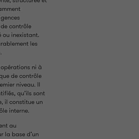
isamment
xigences
 de contrôle
 ou inexistant.
urablement les
.
 opérations ni à
ique de contrôle
emier niveau. Il
fiés, qu’ils sont
, il constitue un
ôle interne.
vent au
r la base d’un