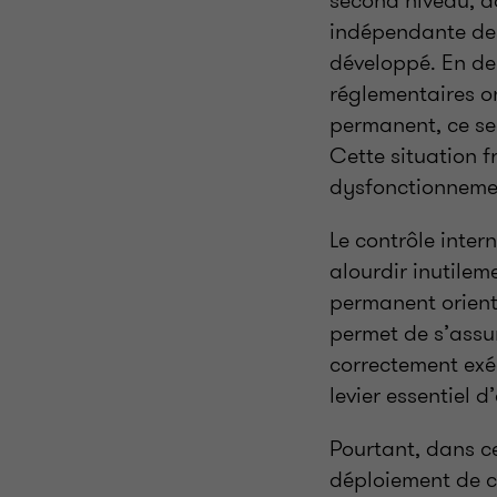
indépendante des
développé. En deh
réglementaires o
permanent, ce se
Cette situation f
dysfonctionnemen
Le contrôle inter
alourdir inutilem
permanent orientée
permet de s’assur
correctement exéc
levier essentiel 
Pourtant, dans ce
déploiement de c