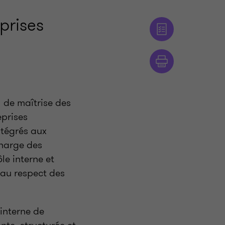
prises
l de maîtrise des
eprises
ntégrés aux
charge des
le interne et
t au respect des
 interne de
nte, structurée et