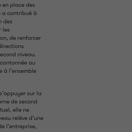
e en place des
 a contribué à
n des
 les
ion, de renforcer
directions
second niveau.
 cantonnée au
e à l’ensemble
s’appuyer sur la
terne de second
uel, elle ne
veau relève d’une
 l’entreprise,