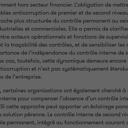
mment hors secteur financier. L’obligation de mettr
bles anticorruption de premier et de second niveau
roche plus structurée du contrôle permanent au sei
ustrielles et commerciales. Elle a permis de clarifier
ntre acteurs opérationnels et fonctions de supervis
t la traçabilité des contrôles, et de sensibiliser les 
portance de l’indépendance du contrôle interne de 
x cas, toutefois, cette dynamique demeure encore
nticorruption et n’est pas systématiquement étendu
s de l’entreprise.
, certaines organisations ont également cherché à 
 interne pour compenser l’absence d’un contrôle in
 Si cette approche peut apporter un éclairage ponct
 solution pérenne. Le contrôle interne de second ni
ôle permanent, intégré au fonctionnement courant de