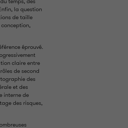
 du temps, des
nfin, la question
ons de taille
 conception,
référence éprouvé.
progressivement
tion claire entre
trôles de second
rtographie des
érale et des
e interne de
tage des risques,
 nombreuses