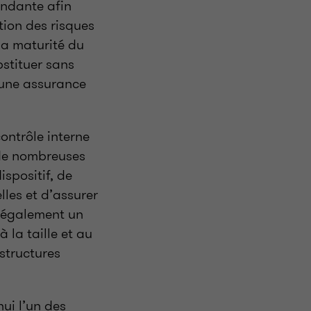
endante afin
tion des risques
 la maturité du
stituer sans
 une assurance
contrôle interne
de nombreuses
spositif, de
les et d’assurer
re également un
 la taille et au
structures
ui l’un des