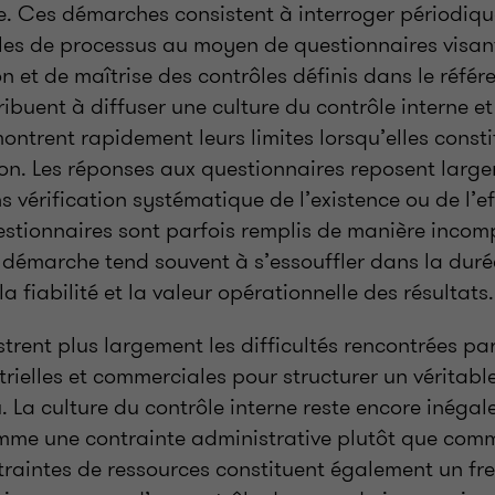
e. Ces démarches consistent à interroger périodiqu
les de processus au moyen de questionnaires visant
n et de maîtrise des contrôles définis dans le référen
buent à diffuser une culture du contrôle interne et
montrent rapidement leurs limites lorsqu’elles consti
ion. Les réponses aux questionnaires reposent larg
s vérification systématique de l’existence ou de l’ef
estionnaires sont parfois remplis de manière incom
 démarche tend souvent à s’essouffler dans la duré
a fiabilité et la valeur opérationnelle des résultats.
strent plus largement les difficultés rencontrées p
trielles et commerciales pour structurer un véritabl
 La culture du contrôle interne reste encore inégale,
mme une contrainte administrative plutôt que comm
traintes de ressources constituent également un fr