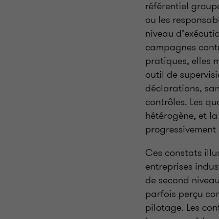
référentiel group
ou les responsab
niveau d’exécutio
campagnes contri
pratiques, elles 
outil de supervis
déclarations, san
contrôles. Les qu
hétérogène, et la
progressivement l
Ces constats illu
entreprises indus
de second niveau.
parfois perçu co
pilotage. Les con