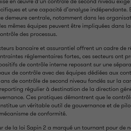
mise en œuvre d’un contrôle de second niveau exige
ifiques et une capacité d’analyse indépendante. E
e demeure centrale, notamment dans les organisati
 les mêmes équipes peuvent être impliquées dans la
 contrôle des processus.
secteurs bancaire et assurantiel offrent un cadre de 
ontraintes réglementaires fortes, ces secteurs ont 
positifs de contrôle interne reposant sur une sépara
veaux de contrôle avec des équipes dédiées aux con
plans de contrôle de second niveau fondés sur la ca
 reporting régulier à destination de la direction gén
vernance. Ces pratiques démontrent que le contrôl
stitue un véritable outil de gouvernance et de pilo
 mécanisme de conformité.
eur de la loi Sapin 2 a marqué un tournant pour de