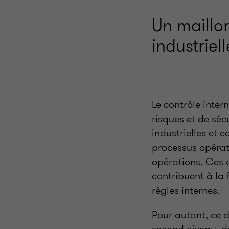
Un maillon
industriel
Le contrôle inter
risques et de séc
industrielles et 
processus opérati
opérations. Ces c
contribuent à la f
règles internes.
Pour autant, ce d
second niveau, do