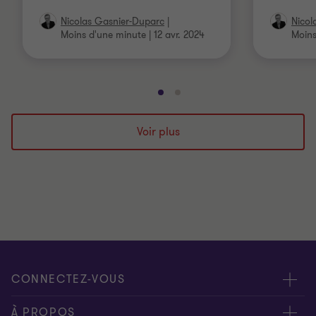
Nicolas Gasnier-Duparc
|
Nicol
Moins d'une minute
|
12 avr. 2024
Moins
Aller
Aller
à
à
la
la
Voir plus
diapositive
diapositive
1
2
sur
sur
2
2
CONNECTEZ-VOUS
Rencontrez nos experts
À PROPOS