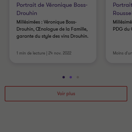
Portrait de Véronique Boss-
Portrai
Drouhin
Rousse
Millésimées : Véronique Boss-
Millésimé
Drouhin, Œnologue de la Famille,
PDG du 
garante du style des vins Drouhin.
1 min de lecture
|
24 nov. 2022
Moins d'u
Aller
Aller
Aller
à
à
à
la
la
la
Voir plus
diapositive
diapositive
diapositive
1
2
3
sur
sur
sur
3
3
3