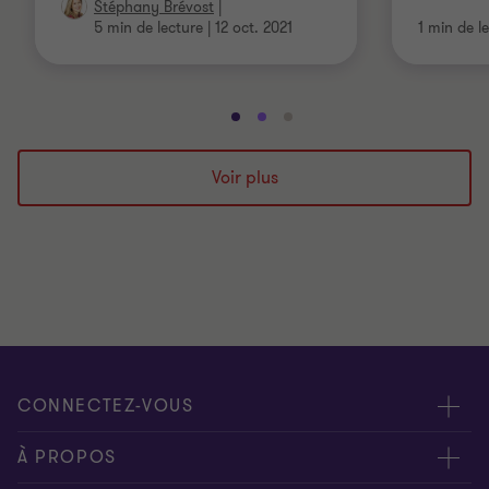
Stéphany Brévost
|
5 min de lecture
|
12 oct. 2021
1 min de l
Aller
Aller
Aller
à
à
à
la
la
la
Voir plus
diapositive
diapositive
diapositive
1
2
3
sur
sur
sur
3
3
3
CONNECTEZ-VOUS
Rencontrez nos experts
À PROPOS