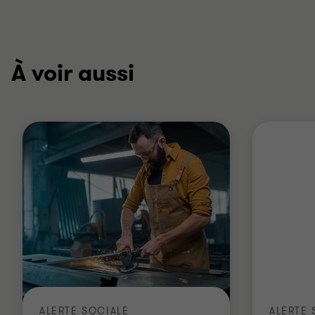
la
la
diapositive
diapositive
1
2
sur
sur
À voir aussi
2
2
ALERTE SOCIALE
ALERTE 