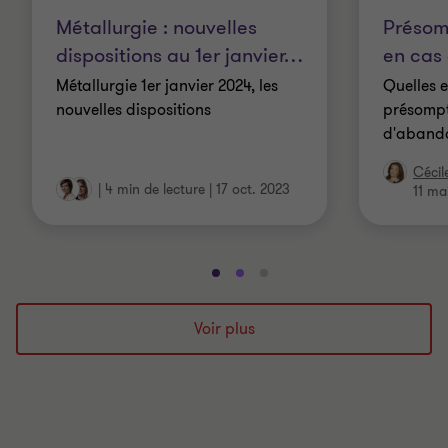
Métallurgie : nouvelles
Présom
dispositions au 1er janvier
…
en cas
Métallurgie 1er janvier 2024, les
Quelles e
nouvelles dispositions
présompt
d'abando
Cécil
|
4 min de lecture
|
17 oct. 2023
11 ma
Aller
Aller
Aller
à
à
à
la
la
la
Voir plus
diapositive
diapositive
diapositive
1
2
3
sur
sur
sur
3
3
3