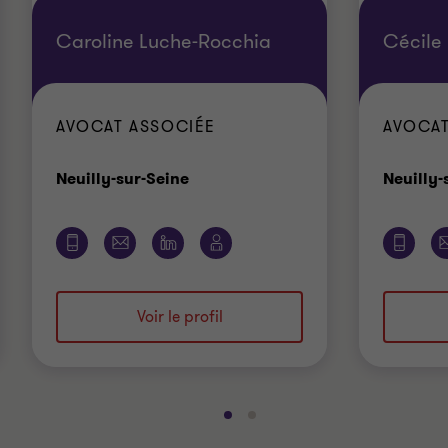
Caroline Luche-Rocchia
Cécile 
AVOCAT ASSOCIÉE
AVOCAT
Bureau
Neuilly-sur-Seine
Neuilly-
Voir le profil
Aller
Aller
à
à