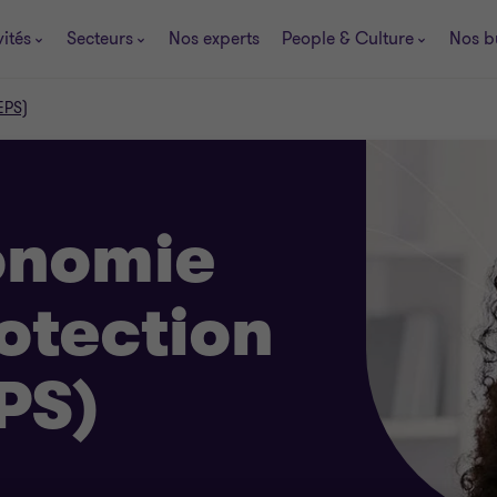
vités
Secteurs
Nos experts
People & Culture
Nos b
PEPS)
conomie
rotection
PS)