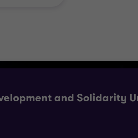
de Prévoyance
taire
velopment and Solidarity U