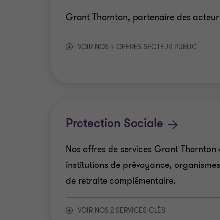
Grant Thornton, partenaire des acteur
VOIR NOS 4 OFFRES SECTEUR PUBLIC
Secteur public territorial
État et Établissements Publics
Protection Sociale
Établissements Publics de Santé
Nos offres de services Grant Thornton 
Institutions Européennes et Internati
institutions de prévoyance, organismes 
de retraite complémentaire.
VOIR NOS 2 SERVICES CLÉS