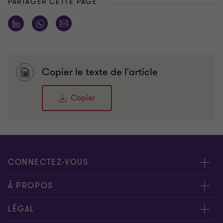
PARTAGER CETTE PAGE
Copier le texte de l'article
Copier
CONNECTEZ-VOUS
Rencontrez nos experts
À PROPOS
Contactez-nous
Grant Thornton
LÉGAL