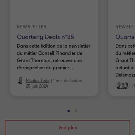
NEWSLETTER
NEWSLE
Quarterly Deals n°35
Quarte
Dans cette édition de la newsletter
Dans cett
du métier Conseil Financier de
du métie
Grant Thornton, retrouvez une
Grant Th
rétrospective du premier
…
actualité
Delemazu
Nicolas Tixier
|
1 min de lecture
|
|
25 juil. 2024
Aller
Aller
à
à
la
la
Voir plus
diapositive
diapositive