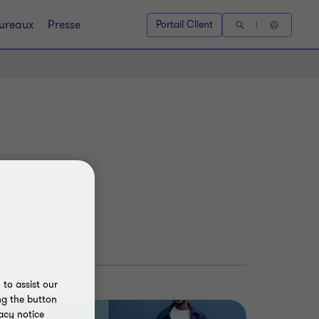
ureaux
Presse
Portail Client
to assist our
ng the button
acy notice