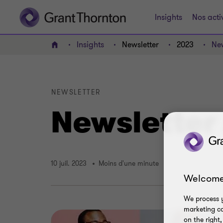
Insights
Nos acti
Insights
Newsletter
2023
New
ACCUEIL
NEWSLETTER
Newsletter
10 juil. 2023
Moins d'une minute
Welcome
We process y
marketing ca
on the right