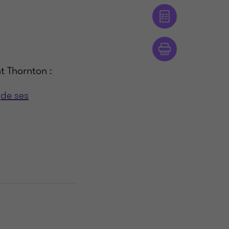
 Thornton :
s
de ses