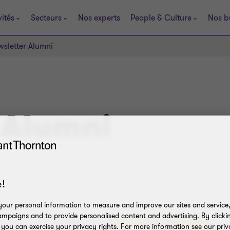
vités
Secteurs
Nos experts
People & Culture
Nos b
sletter Alumni
 Alumni
!
our personal information to measure and improve our sites and service, 
mpaigns and to provide personalised content and advertising. By clicki
, you can exercise your privacy rights. For more information see our priv