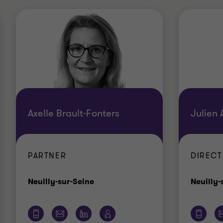
Axelle Brault-Fonters
Julien
PARTNER
DIRECT
Bureau
Neuilly-sur-Seine
Neuilly-