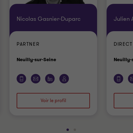
Nicolas Gasnier-Duparc
Julien
PARTNER
DIRECT
Bureau
Neuilly-sur-Seine
Neuilly-
Voir le profil
Aller
Aller