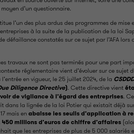
 moyen d’un questionnaire.
titue l’un des plus ardus des programmes de mise 
entreprises à la suite de la publication de la loi S
de défaillance constatés sur ce sujet par l’AFA lors 
es travaux ne sont pas terminés pour une part imp
 contexte réglementaire vient d’évoluer sur ce sujet 
 l’entrée en vigueur, le 25 juillet 2024, de la
CSDD
. Cette directive vient
Due Diligence Directive
)
éta
. Ce
oir de vigilance à l’égard des entreprises
it dans la lignée de la loi Potier qui existait déjà su
017 mais en
abaisse les seuils d’application à 
(alor
 450 millions d’euros de chiffre d’affaires
hait que les entreprises de plus de 5
000 salariés 