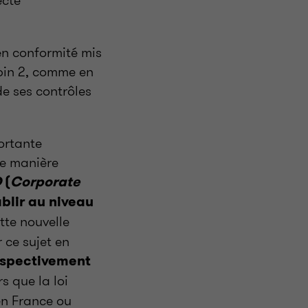
en conformité mis
apin 2, comme en
de ses contrôles
ortante
de manière
D
(
Corporate
blir au niveau
tte nouvelle
r ce sujet en
respectivement
s que la loi
en France ou