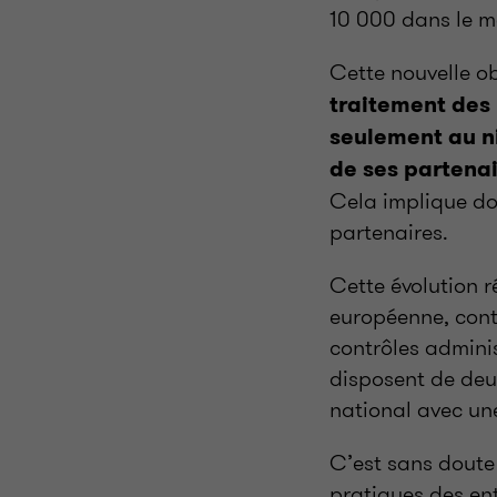
10
000 dans le m
Cette nouvelle ob
traitement des 
seulement au ni
de ses partenai
Cela implique don
partenaires.
Cette évolution r
européenne, contr
contrôles adminis
disposent de deux
national avec une
C’est sans doute
pratiques des ent