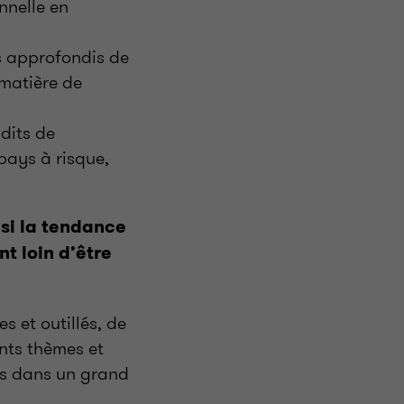
nnelle en
 approfondis de
 matière de
dits de
pays à risque,
si la tendance
t loin d’être
s et outillés, de
ents thèmes et
es dans un grand