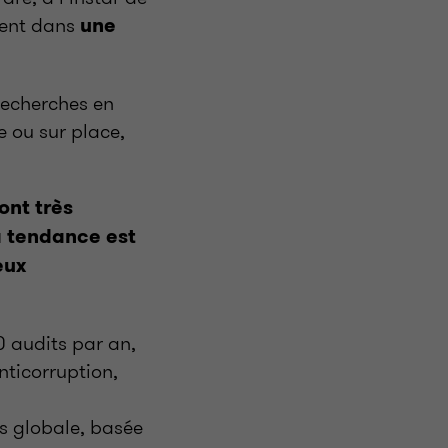
gent dans
une
recherches en
e ou sur place,
ont très
a tendance est
eux
0 audits par an,
ticorruption,
s globale, basée