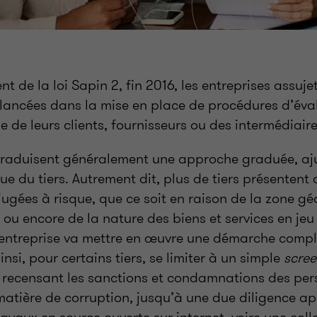
t de la loi Sapin 2, fin 2016, les entreprises assujet
lancées dans la mise en place de procédures d’éval
sse de leurs clients, fournisseurs ou des intermédiaire
raduisent généralement une approche graduée, aju
ue du tiers. Autrement dit, plus de tiers présentent 
jugées à risque, que ce soit en raison de la zone g
é ou encore de la nature des biens et services en jeu
l’entreprise va mettre en œuvre une démarche compl
nsi, pour certains tiers, se limiter à un simple
scre
recensant les sanctions et condamnations des pe
matière de corruption, jusqu’à une due diligence a
avaux en source ouverte sur internet, voire une coll