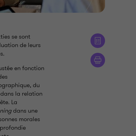
ties se sont
uation de leurs
s.
stée en fonction
des
éographique, du
 dans la relation
ète. La
ening
dans une
rsonnes morales
pprofondie
ecte