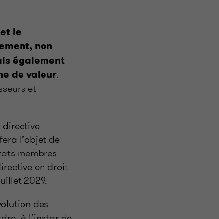
et le
nement, non
mais également
.
ne de valeur
sseurs et
 directive
fera l’objet de
 états membres
irective en droit
uillet 2029.
olution des
re, à l’instar de