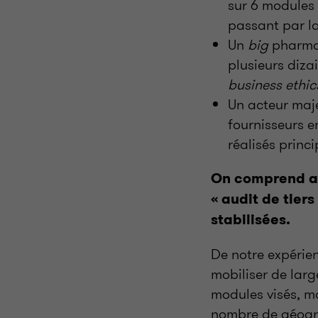
sur 6 modules 
passant par la
Un
big
pharma 
plusieurs diza
business ethic
Un acteur maje
fournisseurs e
réalisés princ
On comprend ai
«
audit de tiers
stabilisées.
De notre expérien
mobiliser de larg
modules visés, m
nombre de géogr