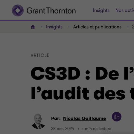
Insights
Nos acti
Insights
Articles et publications
ACCUEIL
ARTICLE
CS3D : De l
l’audit des 
Par:
Nicolas Guillaume
28 oct. 2024
4 min de lecture