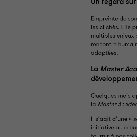
Un regard sur
Empreinte de son
les clichés. Elle 
multiples enjeux 
rencontre humaine
adaptées.
La
Master Ac
développeme
Quelques mois ap
la
Master Acade
Il s’agit d’une «
s
initiative au cœu
fournir à nos col