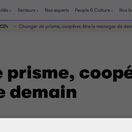
vités
Secteurs
Nos experts
People & Culture
Nos b
2024
Changer de prisme, coopérer, être le manager de de
prisme, coopér
e demain