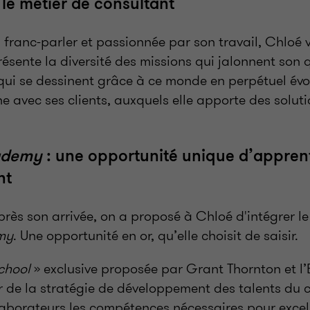
 le métier de consultant
 franc-parler et passionnée par son travail, Chloé 
présente la diversité des missions qui jalonnent son 
qui se dessinent grâce à ce monde en perpétuel évol
 avec ses clients, auxquels elle apporte des soluti
ademy
: une opportunité unique d’appren
nt
rès son arrivée, on a proposé à Chloé d'intégrer 
my
. Une opportunité en or, qu’elle choisit de saisir.
chool
» exclusive proposée par Grant Thornton et l’
r de la stratégie de développement des talents du c
laborateurs les compétences nécessaires pour excell