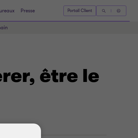
ureaux
Presse
Portail Client
main
er, être le