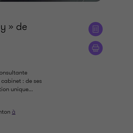
y » de
Consultante
u cabinet
: de ses
ion unique...
rnton
à