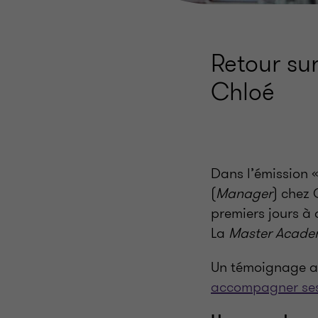
Retour su
Chloé
Dans l’émission «
(
Manager
) chez 
premiers jours à 
La
Master Acad
Un témoignage au
accompagner ses 