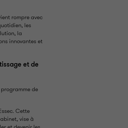
vient rompre avec
quotidien, les
ution, la
ons innovantes et
tissage et de
le programme de
Essec. Cette
abinet, vise à
er et devenir les