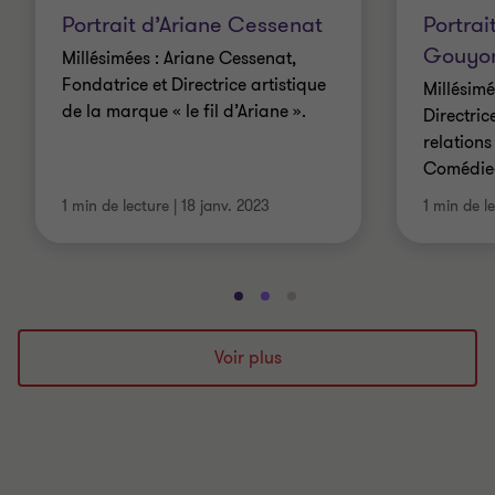
Portrait d’Ariane Cessenat
Portrai
Gouyo
Millésimées : Ariane Cessenat,
Fondatrice et Directrice artistique
Millésim
de la marque « le fil d’Ariane ».
Directric
relations
Comédie-
1 min de lecture
|
18 janv. 2023
1 min de l
Aller
Aller
Aller
à
à
à
la
la
la
Voir plus
diapositive
diapositive
diapositive
1
2
3
sur
sur
sur
3
3
3