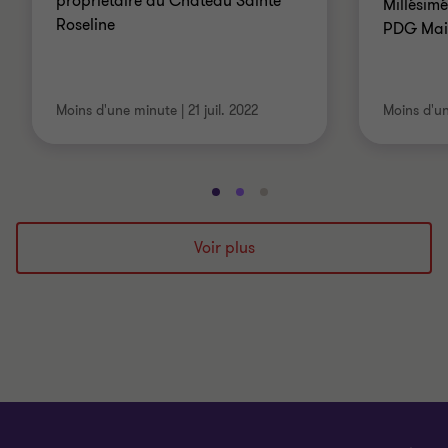
propriétaire du Château Sainte
Millésimé
Roseline
PDG Mais
Moins d'une minute
|
21 juil. 2022
Moins d'u
Aller
Aller
Aller
à
à
à
la
la
la
Voir plus
diapositive
diapositive
diapositive
1
2
3
sur
sur
sur
3
3
3