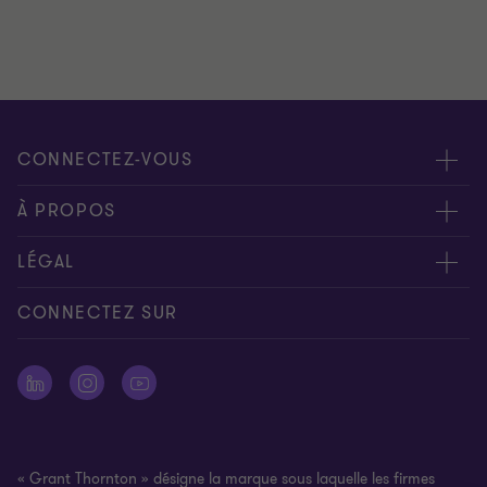
CONNECTEZ-VOUS
Rencontrez nos experts
À PROPOS
Contactez-nous
Grant Thornton
LÉGAL
Nos bureaux
People & Culture
Disclaimer
CONNECTEZ SUR
Presse
Mentions légales
Politique de Protection des Données Personnelles
Signalement d’une alerte
« Grant Thornton » désigne la marque sous laquelle les firmes