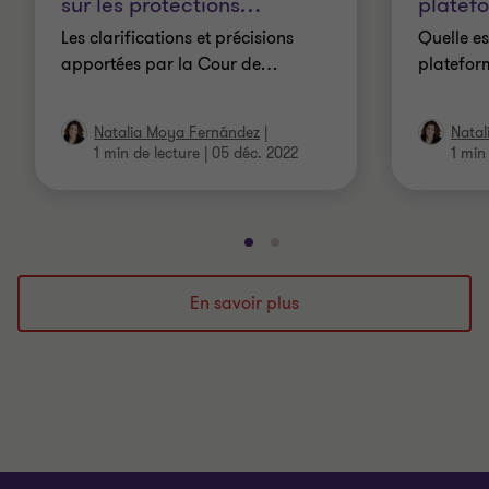
sur les protections
…
platef
Les clarifications et précisions
Quelle es
apportées par la Cour de
…
plateform
Natalia Moya Fernández
|
Natal
1 min de lecture
|
05 déc. 2022
1 min
Aller
Aller
à
à
la
la
En savoir plus
diapositive
diapositive
1
2
sur
sur
2
2