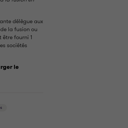
bante délègue aux
de la fusion ou
 être fourni 1
es sociétés
arger le
es