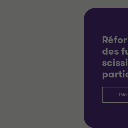
Réfo
des f
sciss
parti
Télé