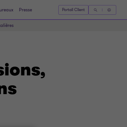
ureaux
Presse
Portail Client
alières
sions,
ns