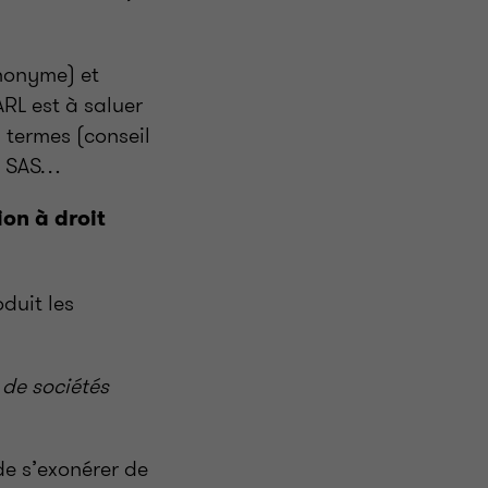
anonyme) et
ARL est à saluer
 termes (conseil
es SAS…
on à droit
oduit les
 de sociétés
de s’exonérer de