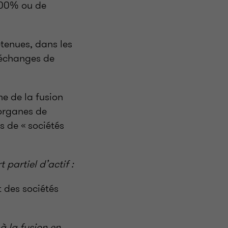
 100% ou de
étenues, dans les
à échanges de
me de la fusion
 organes de
s de « sociétés
 partiel d’actif :
 des sociétés
à la fusion en