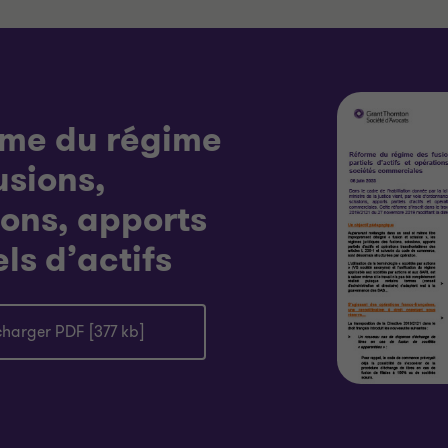
rme du régime
usions,
ions, apports
els d’actifs
charger PDF [377 kb]