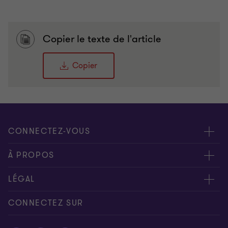
Copier le texte de l'article
Copier
CONNECTEZ-VOUS
Rencontrez nos experts
À PROPOS
Contactez-nous
Grant Thornton
LÉGAL
Nos bureaux
People & Culture
Disclaimer
CONNECTEZ SUR
Presse
Mentions légales