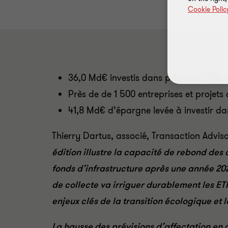
Cookie Polic
36,0 Md€ investis dans près de 2 500 en
Près de de 1 500 entreprises et projets
41,8 Md€ d’épargne levée à investir da
Thierry Dartus, associé, Transaction Advis
édition illustre la capacité de rebond des 
fonds d’infrastructure après une année 2
de collecte va irriguer durablement les ET
enjeux clés de la transition écologique et
La hausse des prévisions d’affectation en