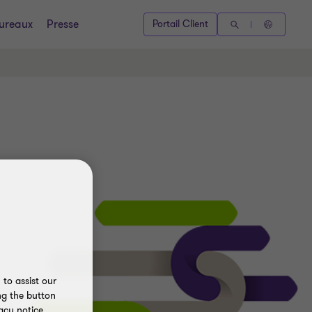
ureaux
Presse
Portail Client
to assist our
ng the button
acy notice