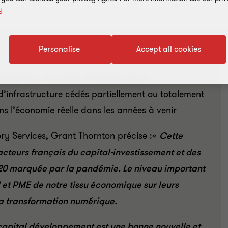
y
Personalise
Accept all cookies
treprises et projets d’infrastructure
 d’infrastructure cédés partiellement ou totalement
ns l’économie réelle dans les années à venir
ory Services, Grant Thornton précise :«
Cette
acteurs français du capital-investissement et des
020 marquée par la pandémie. Le niveau important
I et PME de notre tissu économique sur leurs
 la transformation numérique.
 capital développement est une bonne nouvelle et