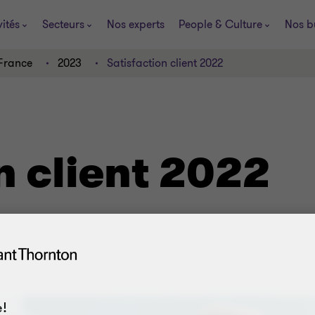
vités
Secteurs
Nos experts
People & Culture
Nos b
 France
2023
Satisfaction client 2022
n client 2022
!