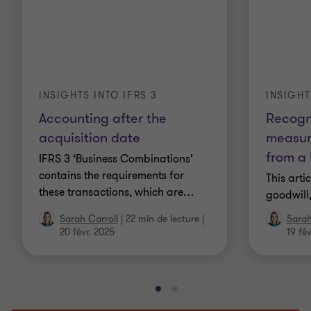
INSIGHTS INTO IFRS 3
INSIGHT
Accounting after the
Recogn
acquisition date
measur
from a
IFRS 3 ‘Business Combinations’
contains the requirements for
This arti
these transactions, which are
…
goodwill
Sarah Carroll
|
22 min de lecture
|
Sarah
20 févr. 2025
19 fé
Aller
Aller