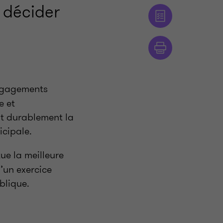
 décider
engagements
e et
ent durablement la
icipale.
ue la meilleure
’un exercice
ublique.