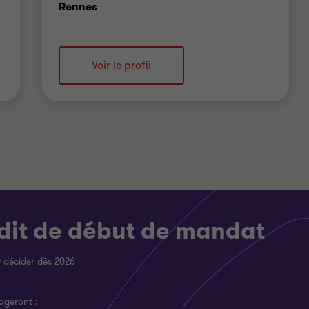
Bureau
Rennes
Voir le profil
dit de début de mandat
r décider dès 2026
ageront :