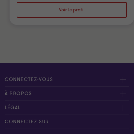
Voir le profil
CONNECTEZ-VOUS
Rencontrez nos experts
À PROPOS
Contactez-nous
Grant Thornton
LÉGAL
Nos bureaux
People & Culture
Disclaimer
CONNECTEZ SUR
Presse
Mentions légales