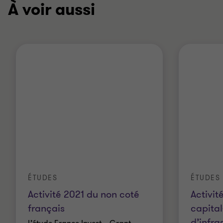
À voir aussi
ÉTUDES
ÉTUDES
Activité 2021 du non coté
Activit
français
capital
d’infra