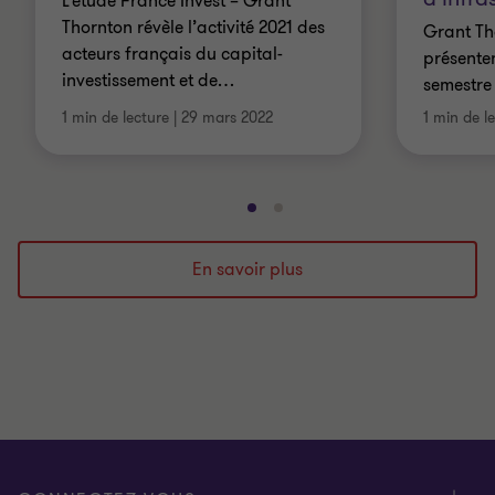
L’étude France Invest – Grant
Thornton révèle l’activité 2021 des
Grant Th
acteurs français du capital-
présenten
investissement et de
…
semestre
1 min de lecture
|
29 mars 2022
1 min de l
Aller
Aller
à
à
la
la
En savoir plus
diapositive
diapositive
1
2
sur
sur
2
2