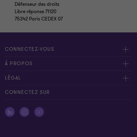
Défenseur des droits
Libre réponse 71120
75342 Paris CEDEX 07
CONNECTEZ-VOUS
Rencontrez nos experts
À PROPOS
Contactez-nous
Grant Thornton
LÉGAL
Nos bureaux
People & Culture
Disclaimer
CONNECTEZ SUR
Presse
Mentions légales
Politique de Protection des Données Personnelles
Signalement d’une alerte